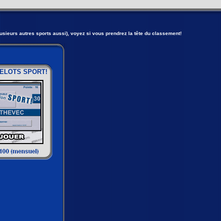
sieurs autres sports aussi), voyez si vous prendrez la tête du classement!
ELOTS SPORT!