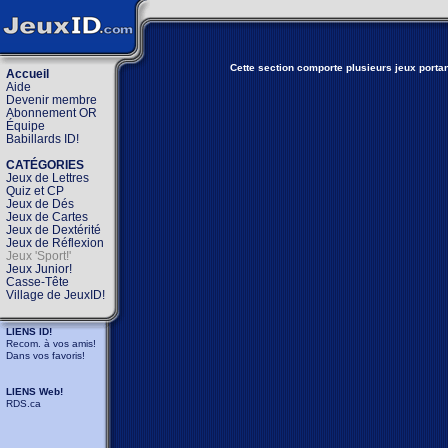
Cette section comporte plusieurs jeux porta
Accueil
Aide
Devenir membre
Abonnement OR
Équipe
Babillards ID!
CATÉGORIES
Jeux de Lettres
Quiz et CP
Jeux de Dés
Jeux de Cartes
Jeux de Dextérité
Jeux de Réflexion
Jeux 'Sport!'
Jeux Junior!
Casse-Tête
Village de JeuxID!
LIENS ID!
Recom. à vos amis!
Dans vos favoris!
LIENS Web!
RDS.ca