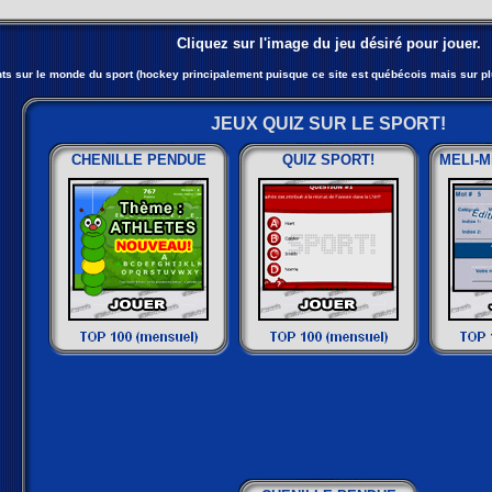
Cliquez sur l'image du jeu désiré pour jouer.
nts sur le monde du
sport (hockey principalement puisque ce site est québécois mais sur plu
JEUX QUIZ SUR LE SPORT!
CHENILLE PENDUE
QUIZ SPORT!
MELI-M