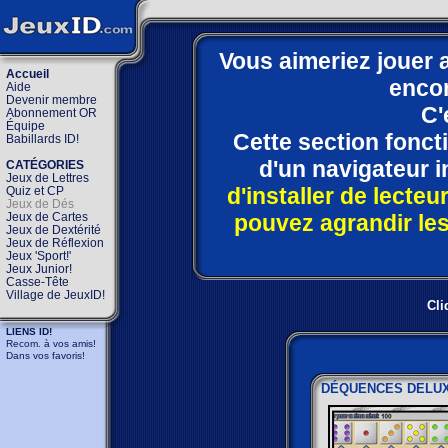
Vous aimeriez jouer
Accueil
enco
Aide
Devenir membre
C'
Abonnement OR
Équipe
Cette section fonc
Babillards ID!
d'un navigateur i
CATÉGORIES
Jeux de Lettres
d'installer de lecteu
Quiz et CP
Jeux de Dés
Jeux de Cartes
pouvez agrandir les
Jeux de Dextérité
Jeux de Réflexion
Jeux 'Sport!'
Jeux Junior!
Casse-Tête
Village de JeuxID!
Cli
LIENS ID!
Recom. à vos amis!
Dans vos favoris!
DÉQUENCES DELUX