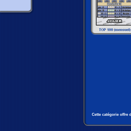
Cette catégorie offre