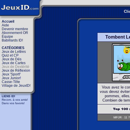
Cli
Accueil
Aide
Devenir membre
Abonnement OR
Équipe
Tombent Le
Babillards ID!
CATÉGORIES
Jeux de Lettres
Quiz et CP
Jeux de Dés
Jeux de Cartes
Jeux de Dextérité
Jeux de Réflexion
Jeux 'Sport!'
Jeux Junior!
Casse-Tête
Village de JeuxID!
Vous avez le con
vous devez éviter
pommes, elles,
LIENS ID!
Recom. à vos amis!
Combien de temp
Dans vos favoris!
MPJR : 11 7