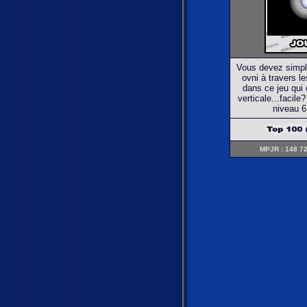
Vous devez simple
ovni à travers l
dans ce jeu qui 
verticale...facile
niveau 6.
MPJR : 148 72