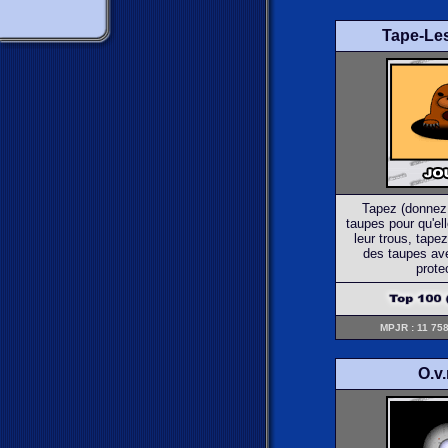
Tape-Le
Tapez (donnez 
taupes pour qu'el
leur trous, tapez
des taupes av
prote
MPJR : 11 758
O.v.